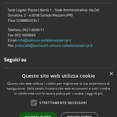
Sede Legale: Piazza Libertà 1 - Sede Amministrativa: Via Del
Donatore, 2 - 43058 Sorbolo Mezzani (PR)
P.Iva:
02888920341
Telefono:
0521.669611
Fax:
0521669669
Email:
info@comune.sorbolomezzani.pr.it
Pec:
protocollo@postacert.comune.sorbolomezzani.pr.it
Seguici su
×
Questo sito web utilizza cookie
Questo sito web utilizza i cookie per migliorare la tua esperienza di
navigazione. Utilizzando il nostro sito web acconsenti a tutti i cookie
in conformità con la nostra policy per i cookie.
Leggi di più
Accessibilità
Privacy
Cookie
Mappa del sito
Cane
STRETTAMENTE NECESSARI
Copyright © 2026 • Comune di Sorbolo Mezzani • Powered by
Municipium
•
Accesso redazione