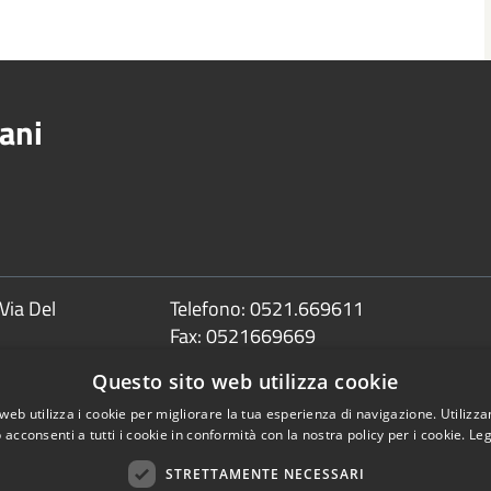
ani
Via Del
Telefono:
0521.669611
Fax:
0521669669
Email:
info@comune.sorbolomezzani.pr
Questo sito web utilizza cookie
Pec:
protocollo@postacert.comune.sorbolom
web utilizza i cookie per migliorare la tua esperienza di navigazione. Utilizza
 acconsenti a tutti i cookie in conformità con la nostra policy per i cookie.
Leg
STRETTAMENTE NECESSARI