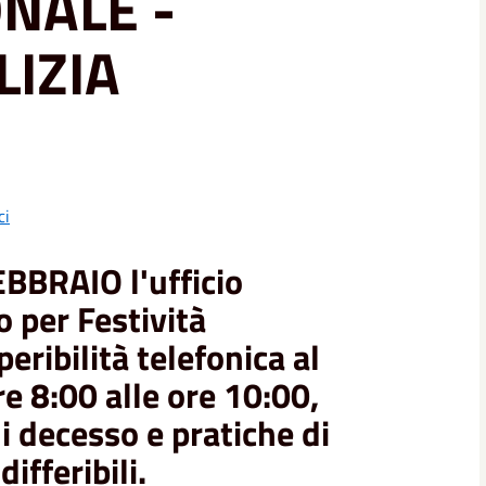
ONALE -
LIZIA
ci
EBBRAIO
l'ufficio
o per Festività
peribilit
à telefonica al
 8:00 alle ore 10:00,
i decesso e pratiche di
ifferibili.