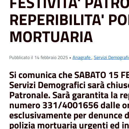
FESTIVITA' PATR
REPERIBILITA' PO
MORTUARIA
Pubblicato il 14 febbraio 2025 •
Anagrafe
,
Servizi Demografi
Si comunica che
SABATO 15 F
Servizi Demografici sarà chius
Patronale.
S
arà garantita la
re
numero 331/4001656 dalle ore
esclusivamente
per denunce d
polizia mortuaria urgenti ed ind