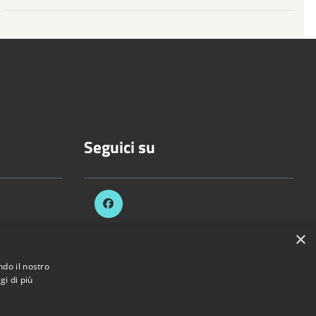
Seguici su
.it
×
ezzani.pr.it
ndo il nostro
gi di più