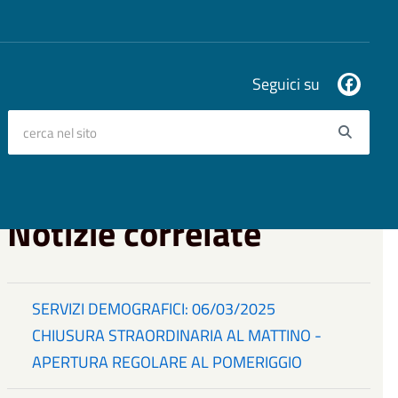
Seguici su
cerca nel sito
Searc
Notizie correlate
SERVIZI DEMOGRAFICI: 06/03/2025
CHIUSURA STRAORDINARIA AL MATTINO -
APERTURA REGOLARE AL POMERIGGIO