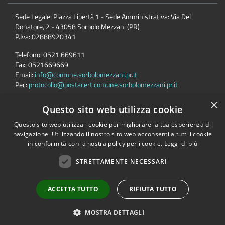
Sede Legale: Piazza Libertà 1 - Sede Amministrativa: Via Del
Donatore, 2 - 43058 Sorbolo Mezzani (PR)
P.Iva:
02888920341
Telefono:
0521.669611
Fax:
0521669669
Email:
info@comune.sorbolomezzani.pr.it
Pec:
protocollo@postacert.comune.sorbolomezzani.pr.it
×
Questo sito web utilizza cookie
Seguici su
Questo sito web utilizza i cookie per migliorare la tua esperienza di
navigazione. Utilizzando il nostro sito web acconsenti a tutti i cookie
in conformità con la nostra policy per i cookie.
Leggi di più
STRETTAMENTE NECESSARI
Accessibilità
Privacy
Cookie
Mappa del sito
Cane
ACCETTA TUTTO
RIFIUTA TUTTO
Copyright © 2026 • Comune di Sorbolo Mezzani • Powered by
MOSTRA DETTAGLI
Municipium
•
Accesso redazione