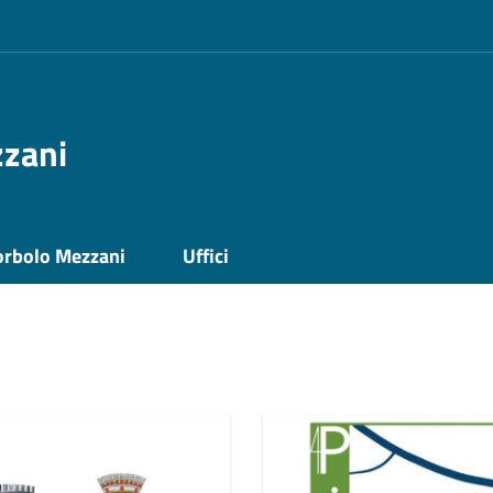
zzani
orbolo Mezzani
Uffici