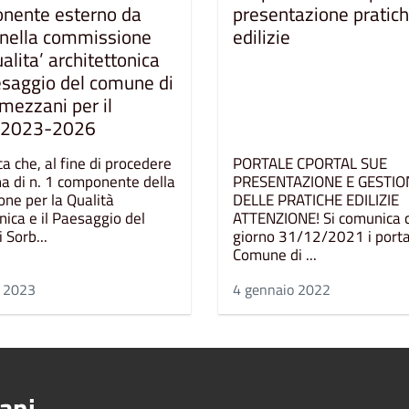
nente esterno da
presentazione pratic
e nella commissione
edilizie
ualita’ architettonica
aesaggio del comune di
mezzani per il
o 2023-2026
a che, al fine di procedere
PORTALE CPORTAL SUE
na di n. 1 componente della
PRESENTAZIONE E GESTI
ne per la Qualità
DELLE PRATICHE EDILIZIE
nica e il Paesaggio del
ATTENZIONE! Si comunica c
 Sorb...
giorno 31/12/2021 i porta
Comune di ...
e 2023
4 gennaio 2022
ani