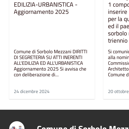
EDILIZIA-URBANISTICA -
1 compo
Aggiornamento 2025
inserir
per la q
ed il p
sorbolo 
trienni
Comune di Sorbolo Mezzani DIRITTI
Si comunic
DI SEGRETERIA SU ATTI INERENTI
alla nomi
ALL'EDILIZIA ED ALL'URBANISTICA
Commissio
Aggiornamento 2025 Si avvisa che
Architetto
con deliberazione di...
Comune di
24 dicembre 2024
20 ottobr
Comune di Sorbolo Mezz