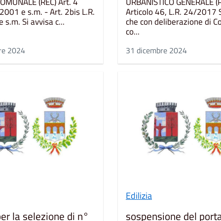
COMUNALE (REC) Art. 4
URBANISTICO GENERALE (
001 e s.m. - Art. 2bis L.R.
Articolo 46, L.R. 24/2017 
s.m. Si avvisa c...
che con deliberazione di Co
co...
re 2024
31 dicembre 2024
Edilizia
er la selezione di n°
sospensione del porta