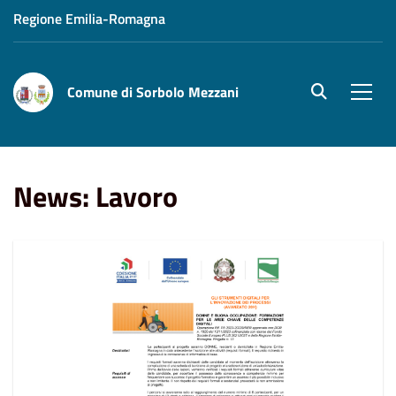
Regione Emilia-Romagna
Comune di Sorbolo Mezzani
site.searc
Men
Home
News
Lavoro
News: Lavoro