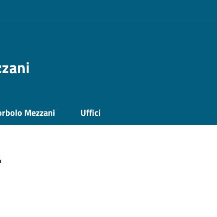
zzani
orbolo Mezzani
Uffici
a