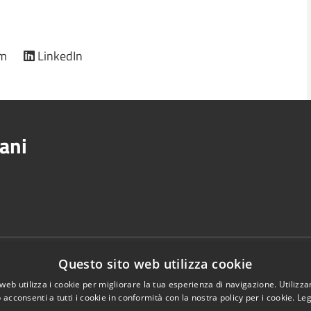
am
LinkedIn
ani
Via Del
Telefono:
0521.669611
Questo sito web utilizza cookie
Fax:
0521669669
web utilizza i cookie per migliorare la tua esperienza di navigazione. Utilizza
Email:
info@comune.sorbolomezzani.pr
 acconsenti a tutti i cookie in conformità con la nostra policy per i cookie.
Leg
Pec: