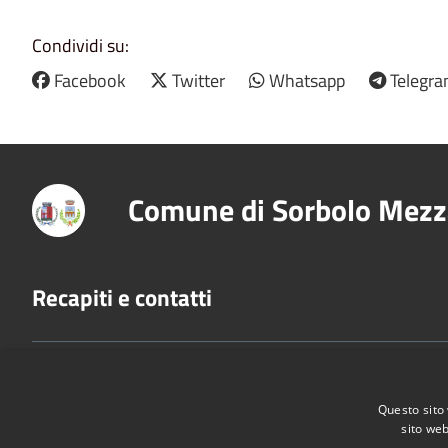
Condividi su:
Facebook
Twitter
Whatsapp
Telegr
Comune di Sorbolo Mezz
Recapiti e contatti
Sede Legale: Piazza Libertà 1 - Sede Amministrativa: 
Donatore, 2 - 43058 Sorbolo Mezzani (PR)
Questo sito 
P.Iva:
02888920341
sito web