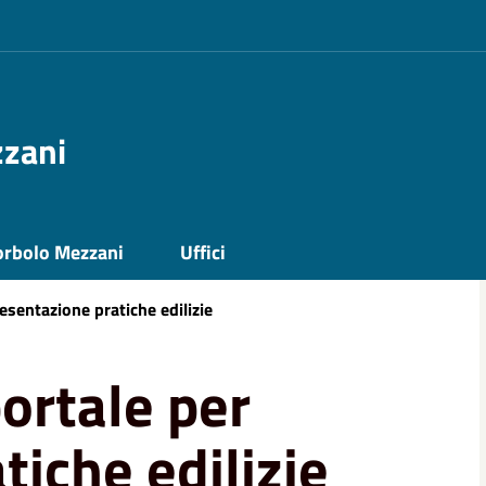
zzani
orbolo Mezzani
Uffici
sentazione pratiche edilizie
ortale per
tiche edilizie