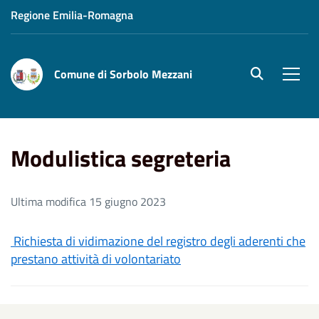
Regione Emilia-Romagna
Comune di Sorbolo Mezzani
site.searc
Men
Home
Aree Tematiche
Modulistica segreteria
Modulistica segreteria
Ultima modifica 15 giugno 2023
Richiesta di vidimazione del registro degli aderenti che
prestano attività di volontariato