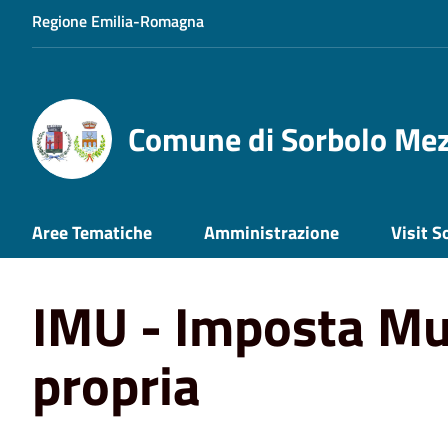
Regione Emilia-Romagna
Comune di Sorbolo Me
Aree Tematiche
Amministrazione
Visit S
Home
Aree Tematiche
Tributi e Pagamenti
IMU - Im
IMU - Imposta Mu
propria