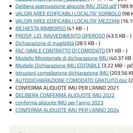
Delibera approvazione aliquote IMU 2020.pdf
(189.9
VALORI AREE EDIFICABILI LOCALITA' SORBOLO
(98 K
VALORI AREE EDIFICABILI LOCALITA' MEZZANI
(16.1
RICHIESTA RIMBORSO
(41 KB - )
PROSP. LIQ. RAVVEDIMENTO OPEROSO
(43.5 KB - )
Dichiarazione di inagibilità
(28.5 KB - )
FAC-SIMILE CONTRATTO DI COMODATO
(31 KB - )
Modello Ministeriale di dichiarazione IMU
(40.37 KB 
Modello Dichiarazione IMU EDITABILE
(3.22 MB - pd
Istruzioni compilazione dichiarazione IMU
(203.56 KB
AUTODICHIARAZIONE COMODATO GRATUITO.doc
(2
CONFERMA ALIQUOTE IMU PER L'ANNO 2021
DELIBERA CONFERMA ALIQUOTE IMU 2022
conferma aliquote IMU per l'anno 2023
CONFERMA ALIQUOTE IMU PER L'ANNO 2024