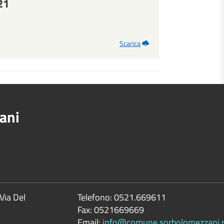
21
Scarica
ani
Via Del
Telefono:
0521.669611
Fax:
0521669669
Email:
info@comune.sorbolomezzani.pr