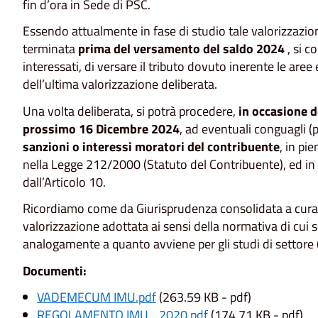
fin d’ora in Sede di PSC.
Essendo attualmente in fase di studio tale valorizzazio
terminata
prima del versamento del saldo 2024
, si c
interessati, di versare il tributo dovuto inerente le aree e
dell’ultima valorizzazione deliberata.
Una volta deliberata, si potrà procedere,
in occasione d
prossimo
16 Dicembre 2024
, ad eventuali conguagli (p
sanzioni o interessi moratori del contribuente
, in pi
nella Legge 212/2000 (Statuto del Contribuente), ed in 
dall’Articolo 10.
Ricordiamo come da Giurisprudenza consolidata a cura 
valorizzazione adottata ai sensi della normativa di cui s
analogamente a quanto avviene per gli studi di settore (
Documenti:
VADEMECUM IMU.pdf
(263.59 KB - pdf)
REGOLAMENTO IMU _2020.pdf
(174.71 KB - pdf)