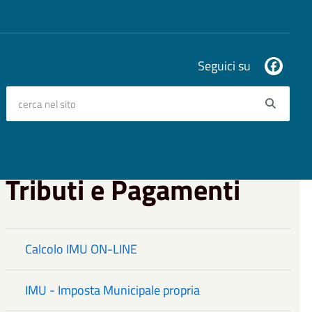
Seguici su
cerca nel sito
Searc
Tributi e Pagamenti
Calcolo IMU ON-LINE
IMU - Imposta Municipale propria