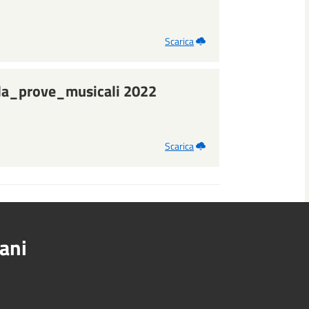
Scarica
la_prove_musicali 2022
Scarica
ani