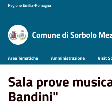
Regione Emilia-Romagna
Comune di Sorbolo Me
Aree Tematiche
Amministrazione
Visit S
Home
Aree Tematiche
Cultura e Tempo Libero
Sala 
Sala prove musical
Bandini"