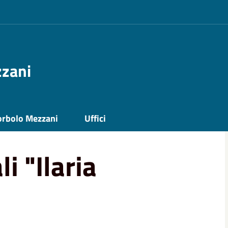
zzani
orbolo Mezzani
Uffici
prove musicali "Ilaria Bandini"
i "Ilaria