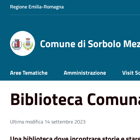
Regione Emilia-Romagna
Comune di Sorbolo Me
Home
Aree Tematiche
Cultura e Tempo Libero
Bibl
Aree Tematiche
Amministrazione
Visit S
Biblioteca Comu
Ultima modifica 14 settembre 2023
Una biblioteca dove incontrare storie e stare