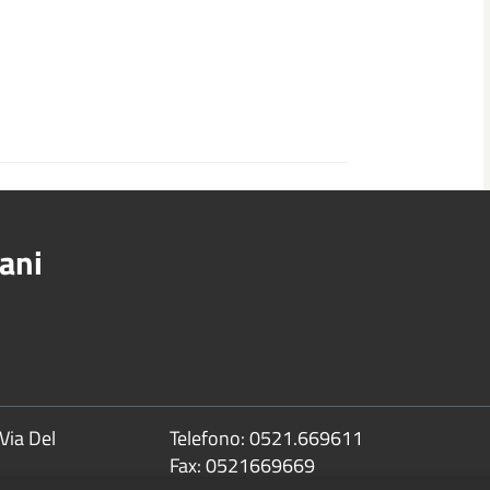
ani
Via Del
Telefono:
0521.669611
Fax:
0521669669