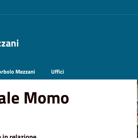
zzani
ioteca Comunale Momo
orbolo Mezzani
Uffici
nale Momo
 in relazione