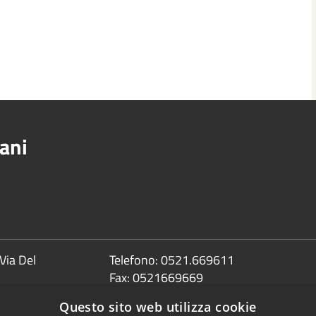
ani
Via Del
Telefono:
0521.669611
Fax:
0521669669
Email:
info@comune.sorbolomezzani.pr
Questo sito web utilizza cookie
Pec: