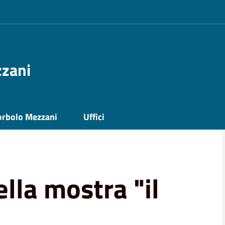
zzani
stra "il mondo del se'"
orbolo Mezzani
Uffici
lla mostra "il