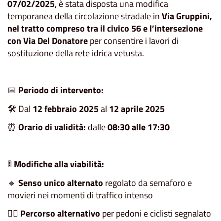
07/02/2025
, è stata disposta una modifica
temporanea della circolazione stradale in
Via Gruppini,
nel tratto compreso tra il civico 56 e l’intersezione
con Via Del Donatore
per consentire i lavori di
sostituzione della rete idrica vetusta.
📅
Periodo di intervento:
🛠️ Dal
12 febbraio 2025
al
12 aprile 2025
⏰
Orario di validità:
dalle
08:30 alle 17:30
🚦
Modifiche alla viabilità:
🔸
Senso unico alternato
regolato da semaforo e
movieri nei momenti di traffico intenso
🚶‍♂️
Percorso alternativo
per pedoni e ciclisti segnalato