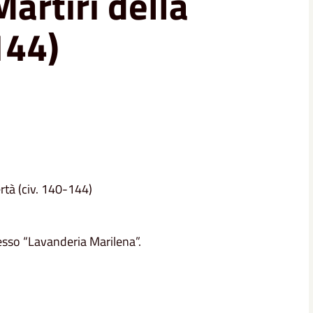
Martiri della
144)
rtà (civ. 140-144)
resso “Lavanderia Marilena”.