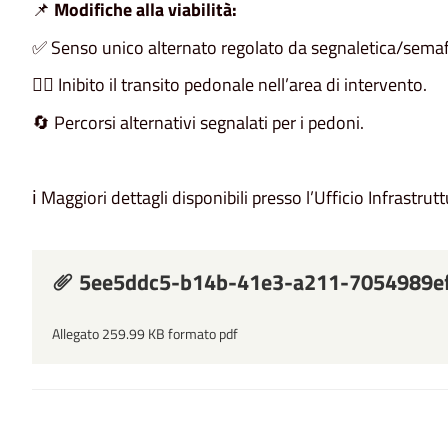
📌
Modifiche alla viabilità:
✅ Senso unico alternato regolato da segnaletica/sema
🚶‍♂️ Inibito il transito pedonale nell’area di intervento.
🔄 Percorsi alternativi segnalati per i pedoni.
ℹ️ Maggiori dettagli disponibili presso l’Ufficio Infrastr
5ee5ddc5-b14b-41e3-a211-7054989e
Allegato 259.99 KB formato pdf