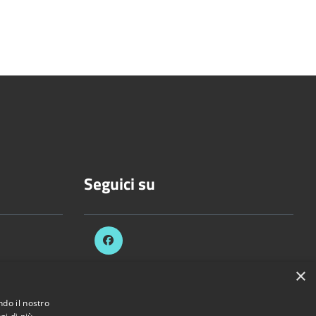
Seguici su
.it
×
ezzani.pr.it
ndo il nostro