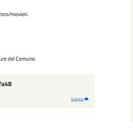
foro/movieri.
utture del Comune.
fa48
Scarica