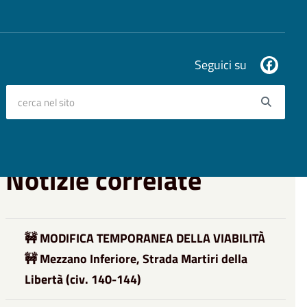
Seguici su
cerca nel sito
Searc
Notizie correlate
🚧 MODIFICA TEMPORANEA DELLA VIABILITÀ
🚧 Mezzano Inferiore, Strada Martiri della
Libertà (civ. 140-144)