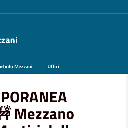
zzani
À 🚧 Mezzano Inferiore, Strada Martiri
orbolo Mezzani
Uffici
MPORANEA
🚧 Mezzano