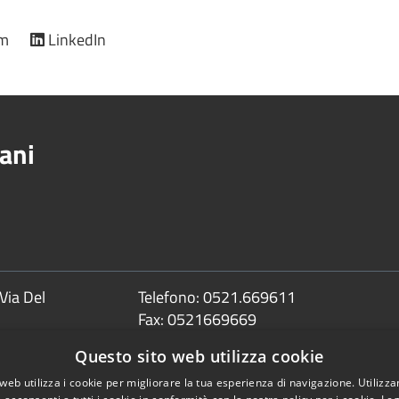
am
LinkedIn
ani
Via Del
Telefono:
0521.669611
Fax:
0521669669
Email:
info@comune.sorbolomezzani.pr
Questo sito web utilizza cookie
Pec:
protocollo@postacert.comune.sorbolom
web utilizza i cookie per migliorare la tua esperienza di navigazione. Utilizza