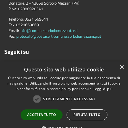
Donatore, 2 - 43058 Sorbolo Mezzani (PR)
P.Iva:
02888920341
Telefono:
0521.669611
Fax:
0521669669
Email:
info@comune.sorbolomezzani.pr.it
Pec:
protocollo@postacert.comune.sorbolomezzani.pr.it
Seguici su
×
Questo sito web utilizza cookie
Questo sito web utilizza i cookie per migliorare la tua esperienza di
navigazione. Utilizzando il nostro sito web acconsenti a tutti i cookie
in conformità con la nostra policy per i cookie.
Leggi di più
Accessibilità
Privacy
Cookie
Mappa del sito
Cane
STRETTAMENTE NECESSARI
Copyright © 2026 • Comune di Sorbolo Mezzani • Powered by
Municipium
•
Accesso redazione
ACCETTA TUTTO
RIFIUTA TUTTO