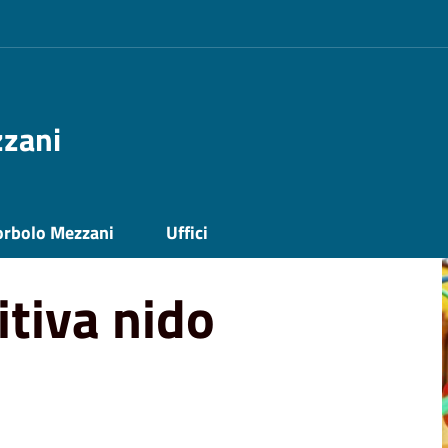
zzani
3-24
orbolo Mezzani
Uffici
itiva nido