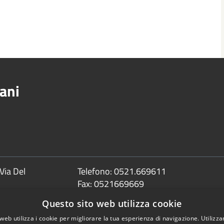
ani
Via Del
Telefono:
0521.669611
Fax:
0521669669
Email:
info@comune.sorbolomezzani.pr
Questo sito web utilizza cookie
Pec:
web utilizza i cookie per migliorare la tua esperienza di navigazione. Utilizza
protocollo@postacert.comune.sorbolom