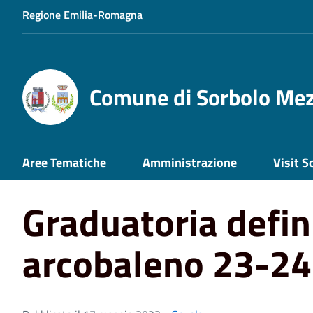
Regione Emilia-Romagna
Comune di Sorbolo Me
Home
News
Graduatoria definitiva nido arcobaleno 2
Aree Tematiche
Amministrazione
Visit S
Graduatoria defin
arcobaleno 23-24