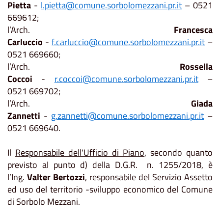
Pietta
-
l.pietta@comune.sorbolomezzani.pr.it
– 0521
669612;
l’Arch.
Francesca
Carluccio
-
f.carluccio@comune.sorbolomezzani.pr.it
–
0521 669660;
l’Arch.
Rossella
Coccoi
-
r.coccoi@comune.sorbolomezzani.pr.it
–
0521 669702;
l’Arch.
Giada
Zannetti
-
g.zannetti@comune.sorbolomezzani.pr.it
–
0521 669640.
Il
Responsabile dell'Ufficio di Piano
, secondo quanto
previsto al punto d) della D.G.R. n. 1255/2018, è
l’Ing.
Valter Bertozzi
, responsabile del Servizio Assetto
ed uso del territorio -sviluppo economico del Comune
di Sorbolo Mezzani.