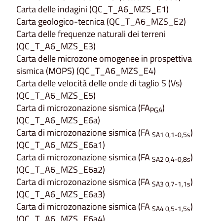
Carta delle indagini (QC_T_A6_MZS_E1)
Carta geologico-tecnica (QC_T_A6_MZS_E2)
Carta delle frequenze naturali dei terreni
(QC_T_A6_MZS_E3)
Carta delle microzone omogenee in prospettiva
sismica (MOPS) (QC_T_A6_MZS_E4)
Carta delle velocità delle onde di taglio S (Vs)
(QC_T_A6_MZS_E5)
Carta di microzonazione sismica (FA
)
PGA
(QC_T_A6_MZS_E6a)
Carta di microzonazione sismica (FA
)
SA1 0,1-0,5s
(QC_T_A6_MZS_E6a1)
Carta di microzonazione sismica (FA
)
SA2 0,4-0,8s
(QC_T_A6_MZS_E6a2)
Carta di microzonazione sismica (FA
)
SA3 0,7-1,1s
(QC_T_A6_MZS_E6a3)
Carta di microzonazione sismica (FA
)
SA4 0,5-1,5s
(QC_T_A6_MZS_E6a4)