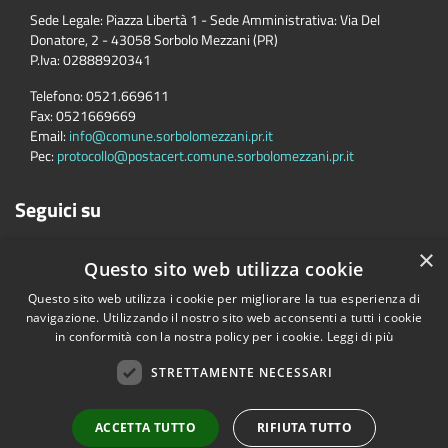
Sede Legale: Piazza Libertà 1 - Sede Amministrativa: Via Del
Donatore, 2 - 43058 Sorbolo Mezzani (PR)
P.Iva:
02888920341
Telefono:
0521.669611
Fax:
0521669669
Email:
info@comune.sorbolomezzani.pr.it
Pec:
protocollo@postacert.comune.sorbolomezzani.pr.it
Seguici su
×
Questo sito web utilizza cookie
Questo sito web utilizza i cookie per migliorare la tua esperienza di
navigazione. Utilizzando il nostro sito web acconsenti a tutti i cookie
in conformità con la nostra policy per i cookie.
Leggi di più
Accessibilità
Privacy
Cookie
Mappa del sito
Cane
STRETTAMENTE NECESSARI
Copyright © 2026 • Comune di Sorbolo Mezzani • Powered by
Municipium
•
Accesso redazione
ACCETTA TUTTO
RIFIUTA TUTTO