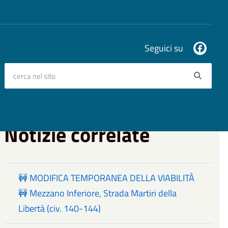
Seguici su
cerca nel sito
Searc
Notizie correlate
🚧 MODIFICA TEMPORANEA DELLA VIABILITÀ
🚧 Mezzano Inferiore, Strada Martiri della
Libertà (civ. 140-144)