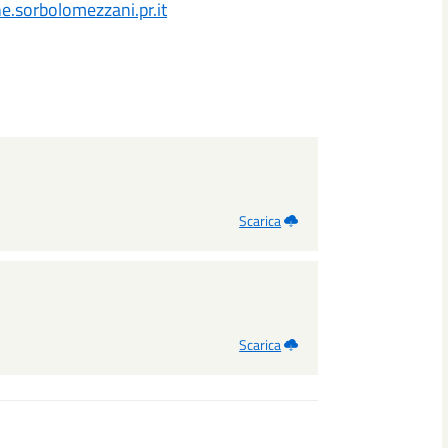
ne.sorbolomezzan
i.pr.it
Scarica
Scarica