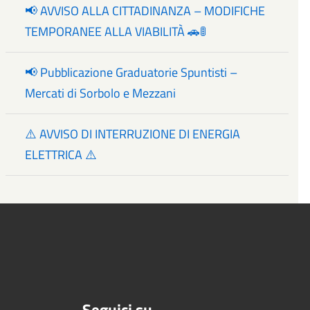
📢 AVVISO ALLA CITTADINANZA – MODIFICHE
TEMPORANEE ALLA VIABILITÀ 🚗🚦
📢 Pubblicazione Graduatorie Spuntisti –
Mercati di Sorbolo e Mezzani
⚠️ AVVISO DI INTERRUZIONE DI ENERGIA
ELETTRICA ⚠️
Seguici su