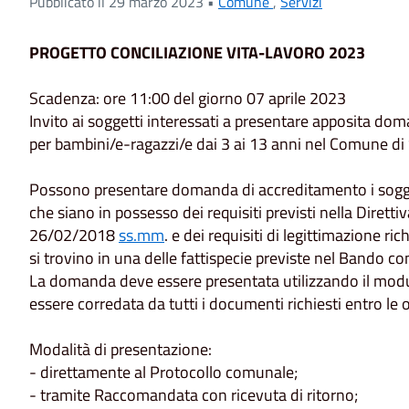
Pubblicato il 29 marzo 2023 •
Comune
,
Servizi
PROGETTO CONCILIAZIONE VITA-LAVORO 2023
Scadenza: ore 11:00 del giorno 07 aprile 2023
Invito ai soggetti interessati a presentare apposita dom
per bambini/e-ragazzi/e dai 3 ai 13 anni nel Comune di
Possono presentare domanda di accreditamento i soggetti 
che siano in possesso dei requisiti previsti nella Diret
26/02/2018
ss.mm
. e dei requisiti di legittimazione ri
si trovino in una delle fattispecie previste nel Bando c
La domanda deve essere presentata utilizzando il mo
essere corredata da tutti i documenti richiesti entro le 
Modalità di presentazione:
- direttamente al Protocollo comunale;
- tramite Raccomandata con ricevuta di ritorno;