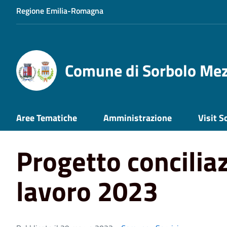
Regione Emilia-Romagna
Comune di Sorbolo Me
Home
News
Comune
Progetto conciliazione vita-l
Aree Tematiche
Amministrazione
Visit S
Progetto conciliaz
lavoro 2023