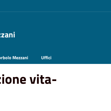
zzani
avoro 2023
orbolo Mezzani
Uffici
ione vita-