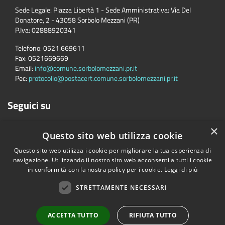
Sede Legale: Piazza Libertà 1 - Sede Amministrativa: Via Del
Donatore, 2 - 43058 Sorbolo Mezzani (PR)
P.Iva:
02888920341
Telefono:
0521.669611
Fax:
0521669669
Email:
info@comune.sorbolomezzani.pr.it
Pec:
protocollo@postacert.comune.sorbolomezzani.pr.it
Seguici su
×
Questo sito web utilizza cookie
Questo sito web utilizza i cookie per migliorare la tua esperienza di
navigazione. Utilizzando il nostro sito web acconsenti a tutti i cookie
in conformità con la nostra policy per i cookie.
Leggi di più
Accessibilità
Privacy
Cookie
Mappa del sito
Cane
STRETTAMENTE NECESSARI
Copyright © 2026 • Comune di Sorbolo Mezzani • Powered by
Municipium
•
Accesso redazione
ACCETTA TUTTO
RIFIUTA TUTTO