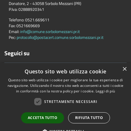
Donatore, 2 - 43058 Sorbolo Mezzani (PR)
P.Iva:
02888920341
Telefono:
0521.669611
Fax:
0521669669
Email:
info@comune.sorbolomezzani.pr.it
Pec:
protocollo@postacert.comune.sorbolomezzani.pr.it
Seguici su
×
Questo sito web utilizza cookie
Questo sito web utilizza i cookie per migliorare la tua esperienza di
navigazione. Utilizzando il nostro sito web acconsenti a tutti i cookie
in conformità con la nostra policy per i cookie.
Leggi di più
Accessibilità
Privacy
Cookie
Mappa del sito
Cane
STRETTAMENTE NECESSARI
Copyright © 2026 • Comune di Sorbolo Mezzani • Powered by
Municipium
•
Accesso redazione
ACCETTA TUTTO
RIFIUTA TUTTO