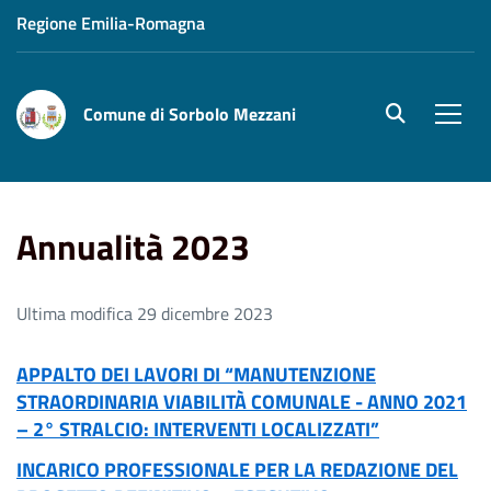
Regione Emilia-Romagna
Comune di Sorbolo Mezzani
site.searc
Men
Home
Annualità 2023
Annualità 2023
Ultima modifica 29 dicembre 2023
APPALTO DEI LAVORI DI “MANUTENZIONE
STRAORDINARIA VIABILITÀ COMUNALE - ANNO 2021
– 2° STRALCIO: INTERVENTI LOCALIZZATI”
INCARICO PROFESSIONALE PER LA REDAZIONE DEL