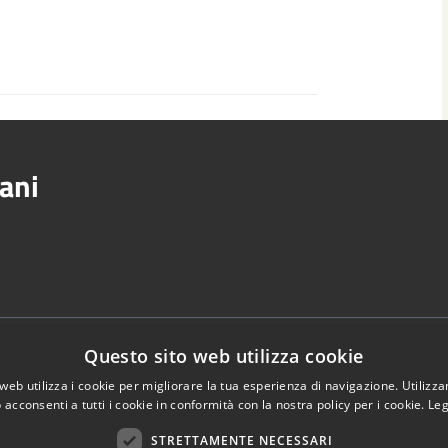
ani
Via Del
Telefono:
0521.669611
Questo sito web utilizza cookie
Fax:
0521669669
web utilizza i cookie per migliorare la tua esperienza di navigazione. Utilizza
Email:
info@comune.sorbolomezzani.pr
 acconsenti a tutti i cookie in conformità con la nostra policy per i cookie.
Leg
Pec:
STRETTAMENTE NECESSARI
protocollo@postacert.comune.sorbolom