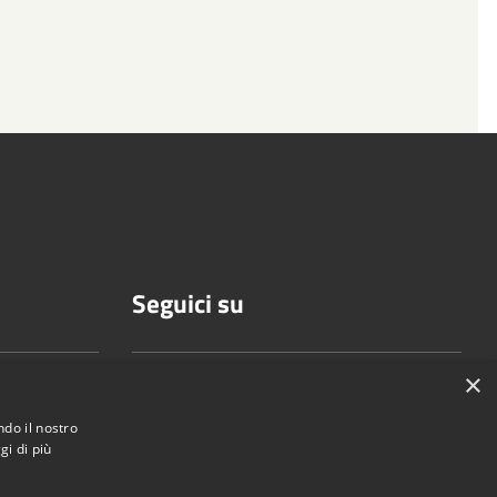
Seguici su
×
ndo il nostro
.it
gi di più
ezzani.pr.it