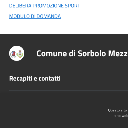
DELIBERA PROMOZIONE SPORT
MODULO DI DOMANDA
Comune di Sorbolo Mezz
Recapiti e contatti
Sede Legale: Piazza Libertà 1 - Sede Amministrativa: 
Donatore, 2 - 43058 Sorbolo Mezzani (PR)
Questo sito 
P.Iva:
02888920341
sito web