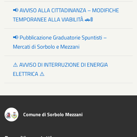
📢 AVVISO ALLA CITTADINANZA – MODIFICHE
TEMPORANEE ALLA VIABILITÀ 🚗🚦
📢 Pubblicazione Graduatorie Spuntisti –
Mercati di Sorbolo e Mezzani
⚠️ AVVISO DI INTERRUZIONE DI ENERGIA
ELETTRICA ⚠️
Comune di Sorbolo Mezzani