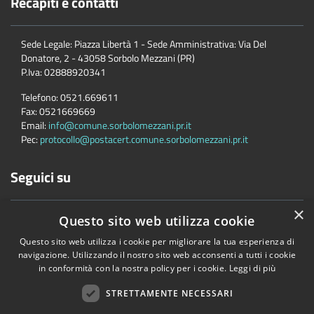
Recapiti e contatti
Sede Legale: Piazza Libertà 1 - Sede Amministrativa: Via Del
Donatore, 2 - 43058 Sorbolo Mezzani (PR)
P.Iva:
02888920341
Telefono:
0521.669611
Fax:
0521669669
Email:
info@comune.sorbolomezzani.pr.it
Pec:
protocollo@postacert.comune.sorbolomezzani.pr.it
Seguici su
×
Questo sito web utilizza cookie
Questo sito web utilizza i cookie per migliorare la tua esperienza di
navigazione. Utilizzando il nostro sito web acconsenti a tutti i cookie
in conformità con la nostra policy per i cookie.
Leggi di più
Accessibilità
Privacy
Cookie
Mappa del sito
Cane
STRETTAMENTE NECESSARI
Copyright © 2026 • Comune di Sorbolo Mezzani • Powered by