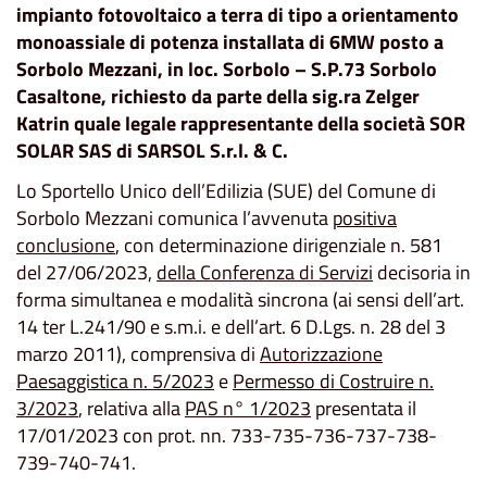
impianto fotovoltaico a terra di tipo a orientamento
monoassiale di potenza installata di 6MW posto a
Sorbolo Mezzani, in loc. Sorbolo – S.P.73 Sorbolo
Casaltone, richiesto da parte della sig.ra Zelger
Katrin quale legale rappresentante della società SOR
SOLAR SAS di SARSOL S.r.l. & C.
Lo Sportello Unico dell’Edilizia (SUE) del Comune di
Sorbolo Mezzani comunica l’avvenuta
positiva
conclusione
, con determinazione dirigenziale n. 581
del 27/06/2023,
della Conferenza di Servizi
decisoria in
forma simultanea e modalità sincrona (ai sensi dell’art.
14 ter L.241/90 e s.m.i. e dell’art. 6 D.Lgs. n. 28 del 3
marzo 2011), comprensiva di
Autorizzazione
Paesaggistica n. 5/2023
e
Permesso di Costruire n.
3/2023
, relativa alla
PAS n° 1/2023
presentata il
17/01/2023 con prot. nn. 733-735-736-737-738-
739-740-741.