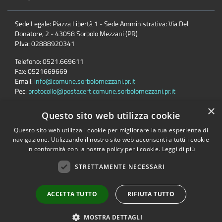
Sede Legale: Piazza Libertà 1 - Sede Amministrativa: Via Del
Donatore, 2 - 43058 Sorbolo Mezzani (PR)
P.Iva:
02888920341
Telefono:
0521.669611
Fax:
0521669669
Email:
info@comune.sorbolomezzani.pr.it
Pec:
protocollo@postacert.comune.sorbolomezzani.pr.it
×
Questo sito web utilizza cookie
Seguici su
Questo sito web utilizza i cookie per migliorare la tua esperienza di
navigazione. Utilizzando il nostro sito web acconsenti a tutti i cookie
in conformità con la nostra policy per i cookie.
Leggi di più
STRETTAMENTE NECESSARI
Accessibilità
Privacy
Cookie
Mappa del sito
Cane
ACCETTA TUTTO
RIFIUTA TUTTO
Copyright © 2026 • Comune di Sorbolo Mezzani • Powered by
MOSTRA DETTAGLI
Municipium
•
Accesso redazione