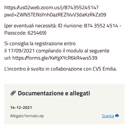
https://us02web.zoom.us/j/87435524514?
pwd=ZWN5TENsYnh0azREZlVvV3daKzRkZz09
(per eventuali necessità: ID riunione: 874 3552 4514 -
Passcode: 625469)
Si consiglia la registrazione entro
il 17/09/2021 compilando il modulo al seguente
url: https://forms.gle/KeYgXYcR6kR4wsS39
L’incontro è svolto in collaborazione con CVS Emilia.
Documentazione e allegati
14-12-2021
Allegato formato zip
Scarica