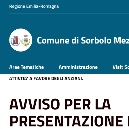
Regione Emilia-Romagna
Comune di Sorbolo Me
Home
AVVISO PER LA PRESENTAZIONE DI OFFERTE DA P
Aree Tematiche
Amministrazione
Visit S
FINALIZZATI ALLA STIPULA DI UNA CONVENZIONE AVENTE
ATTIVITA’ A FAVORE DEGLI ANZIANI.
AVVISO PER LA
PRESENTAZIONE 