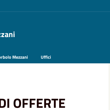
zzani
ARTE DI SOGGETTI DEL TERZO SETTORE
orbolo Mezzani
Uffici
 AD OGGETTO LA REALIZZAZIONE DI
DI OFFERTE