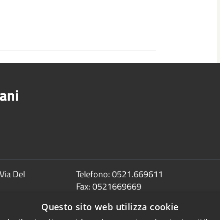
ani
Via Del
Telefono:
0521.669611
Fax:
0521669669
Email:
info@comune.sorbolomezzani.pr
Questo sito web utilizza cookie
Pec: