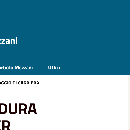
zzani
orbolo Mezzani
Uffici
GGIO DI CARRIERA
EDURA
ER