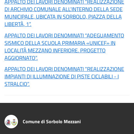
APPALTO DEI LAVORI DENOMINATI “REALIZZAZIONE
DI ARCHIVIO COMUNALE ALL’INTERNO DELLA SEDE
MUNICIPALE, UBICATA IN SORBOLO, PIAZZA DELLA
LIBERTÀ, 1”.
APPALTO DEI LAVORI DENOMINATI “ADEGUAMENTO
SISMICO DELLA SCUOLA PRIMARIA «UNICEF» IN
LOCALITÀ MEZZANO INFERIORE. PROGETTO
AGGIORNATO”.
APPALTO DEI LAVORI DENOMINATI “REALIZZAZIONE
IMPIANTI DI ILLUMINAZIONE DI PISTE CICLABILI - I
STRALCIO”.
Comune di Sorbolo Mezzani