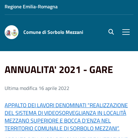
Regione Emilia-Romagna
Comune di Sorbolo Mezzani
site.searc
Men
Home
ANNUALITA' 2021 - GARE
ANNUALITA' 2021 - GARE
Ultima modifica 16 aprile 2022
APPALTO DEI LAVORI DENOMINATI “REALIZZAZIONE
DEL SISTEMA DI VIDEOSORVEGLIANZA IN LOCALITÀ
MEZZANO SUPERIORE E BOCCA D’ENZA NEL
TERRITORIO COMUNALE DI SORBOLO MEZZANI”.