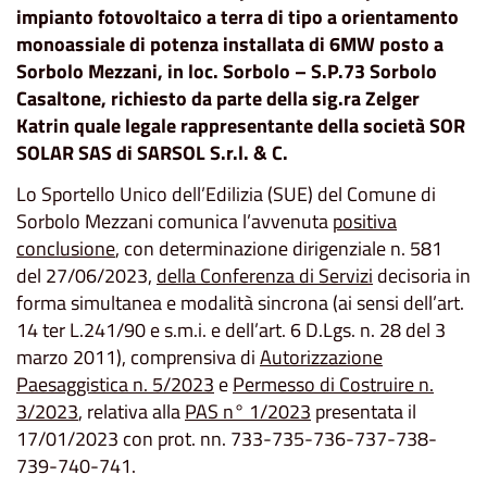
impianto fotovoltaico a terra di tipo a orientamento
monoassiale di potenza installata di 6MW posto a
Sorbolo Mezzani, in loc. Sorbolo – S.P.73 Sorbolo
Casaltone, richiesto da parte della sig.ra Zelger
Katrin quale legale rappresentante della società SOR
SOLAR SAS di SARSOL S.r.l. & C.
Lo Sportello Unico dell’Edilizia (SUE) del Comune di
Sorbolo Mezzani comunica l’avvenuta
positiva
conclusione
, con determinazione dirigenziale n. 581
del 27/06/2023,
della Conferenza di Servizi
decisoria in
forma simultanea e modalità sincrona (ai sensi dell’art.
14 ter L.241/90 e s.m.i. e dell’art. 6 D.Lgs. n. 28 del 3
marzo 2011), comprensiva di
Autorizzazione
Paesaggistica n. 5/2023
e
Permesso di Costruire n.
3/2023
, relativa alla
PAS n° 1/2023
presentata il
17/01/2023 con prot. nn. 733-735-736-737-738-
739-740-741.