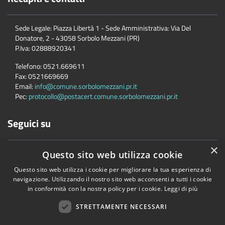
Sede Legale: Piazza Libertà 1 - Sede Amministrativa: Via Del
Donatore, 2 - 43058 Sorbolo Mezzani (PR)
P.Iva:
02888920341
Telefono:
0521.669611
Fax:
0521669669
Email:
info@comune.sorbolomezzani.pr.it
Pec:
protocollo@postacert.comune.sorbolomezzani.pr.it
Seguici su
×
Questo sito web utilizza cookie
Questo sito web utilizza i cookie per migliorare la tua esperienza di
navigazione. Utilizzando il nostro sito web acconsenti a tutti i cookie
in conformità con la nostra policy per i cookie.
Leggi di più
Accessibilità
Privacy
Cookie
Mappa del sito
Cane
STRETTAMENTE NECESSARI
Copyright © 2026 • Comune di Sorbolo Mezzani • Powered by