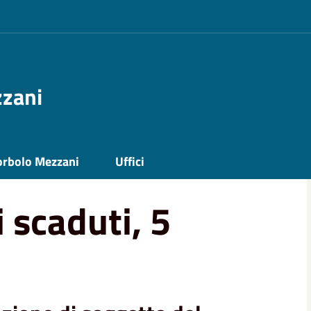
zzani
orbolo Mezzani
Uffici
 scaduti, 5