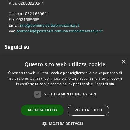
P.Iva:
02888920341
Telefono:
0521.669611
Fax:
0521669669
Email:
info@comune.sorbolomezzani.pr.it
Pec:
protocollo@postacert.comune.sorbolomezzani.pr.it
Seguici su
×
Questo sito web utilizza cookie
Questo sito web utilizza i cookie per migliorare la tua esperienza di
navigazione. Utilizzando il nostro sito web acconsenti a tutti i cookie
in conformità con la nostra policy per i cookie.
Leggi di più
Accessibilità
Privacy
Cookie
Mappa del sito
Cane
STRETTAMENTE NECESSARI
Copyright © 2026 • Comune di Sorbolo Mezzani • Powered by
Municipium
•
Accesso redazione
ACCETTA TUTTO
RIFIUTA TUTTO
MOSTRA DETTAGLI