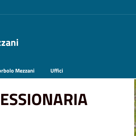
zzani
orbolo Mezzani
Uffici
CESSIONARIA