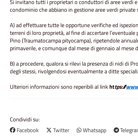
Si invitano tutti i proprietari o conduttori di aree verdi 
condominio che abbiano in gestione aree verdi private s
A) ad effettuare tutte le opportune verifiche ed ispezioni
terreni di loro proprietà, al fine di accertare l’eventual
Pino (Traumatocampa pityocampa), ripetendole annualme
primaverile, e comunque dal mese di gennaio al mese d
B) a procedere, qualora si rilevi la presenza di nidi di P
degli stessi, rivolgendosi eventualmente a ditte speciali
Ulteriori informazioni sono reperibili al link
ht
tps://
www.f
Condividi su:
Facebook
Twitter
Whatsapp
Telegr