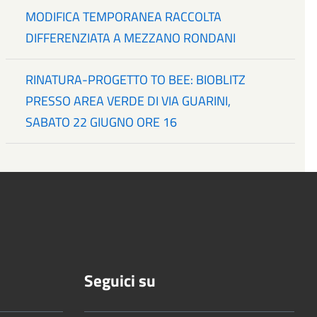
MODIFICA TEMPORANEA RACCOLTA
DIFFERENZIATA A MEZZANO RONDANI
RINATURA-PROGETTO TO BEE: BIOBLITZ
PRESSO AREA VERDE DI VIA GUARINI,
SABATO 22 GIUGNO ORE 16
Seguici su