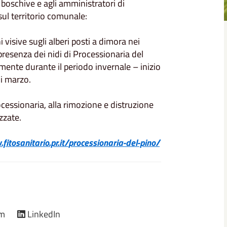
e boschive e agli amministratori di
ul territorio comunale:
 visive sugli alberi posti a dimora nei
e presenza dei nidi di Processionaria del
nte durante il periodo invernale – inizio
i marzo.
rocessionaria, alla rimozione e distruzione
zzate.
itosanitario.pr.it/
processionaria-del-pino/
am
LinkedIn