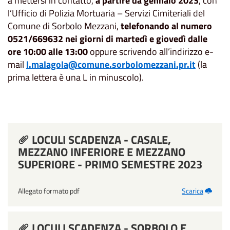
a mettersi in contatto,
a partire da gennaio 2023
, con
l’Ufficio di Polizia Mortuaria – Servizi Cimiteriali del
Comune di Sorbolo Mezzani,
telefonando al numero
0521/669632 nei giorni di martedì e giovedì dalle
ore 10:00 alle 13:00
oppure scrivendo all’indirizzo e-
mail
l.malagola@comune.sorbolomezzani.pr.it
(la
prima lettera è una L in minuscolo).
LOCULI SCADENZA - CASALE,
MEZZANO INFERIORE E MEZZANO
SUPERIORE - PRIMO SEMESTRE 2023
Allegato formato pdf
Scarica
LOCULI SCADENZA - SORBOLO E