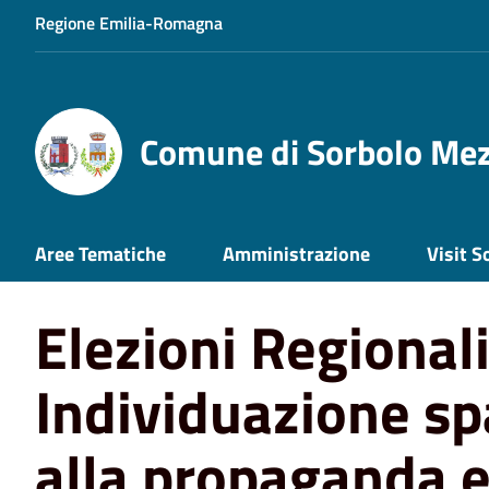
Regione Emilia-Romagna
Comune di Sorbolo Me
Home
News
Elezioni Regionali 2024 – Individuazione s
Aree Tematiche
Amministrazione
Visit S
Elezioni Regional
Individuazione spa
alla propaganda e