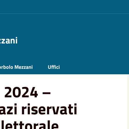
zzani
pazi riservati alla propaganda elettorale
orbolo Mezzani
Uffici
i 2024 –
zi riservati
lettorale