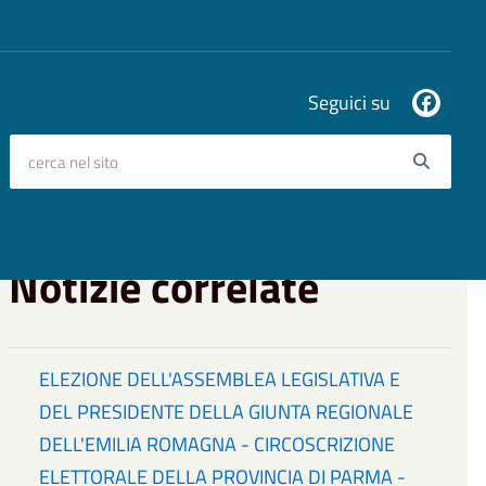
Seguici su
cerca nel sito
Searc
Notizie correlate
ELEZIONE DELL'ASSEMBLEA LEGISLATIVA E
DEL PRESIDENTE DELLA GIUNTA REGIONALE
DELL'EMILIA ROMAGNA - CIRCOSCRIZIONE
ELETTORALE DELLA PROVINCIA DI PARMA -