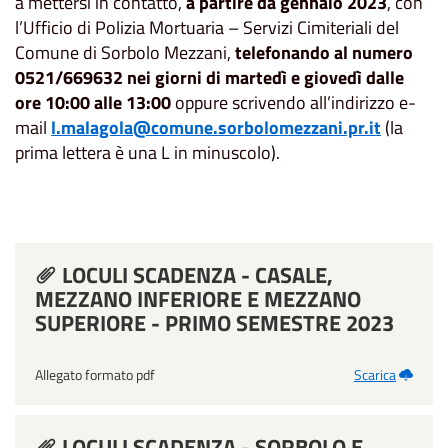
a mettersi in contatto,
a partire da gennaio 2023
, con
l’Ufficio di Polizia Mortuaria – Servizi Cimiteriali del
Comune di Sorbolo Mezzani,
telefonando al numero
0521/669632 nei giorni di martedì e giovedì dalle
ore 10:00 alle 13:00
oppure scrivendo all’indirizzo e-
mail
l.malagola@comune.sorbolomezzani.pr.it
(la
prima lettera è una L in minuscolo).
LOCULI SCADENZA - CASALE,
MEZZANO INFERIORE E MEZZANO
SUPERIORE - PRIMO SEMESTRE 2023
Allegato formato pdf
Scarica
LOCULI SCADENZA - SORBOLO E