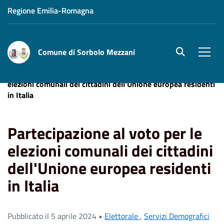
Regione Emilia-Romagna
Comune di Sorbolo Mezzani
site.searc
Men
Home
News
Elettorale
Partecipazione al voto per le
elezioni comunali dei cittadini dell'Unione europea residenti
in Italia
Partecipazione al voto per le
elezioni comunali dei cittadini
dell'Unione europea residenti
in Italia
Pubblicato il 5 aprile 2024 •
Elettorale
,
Servizi Demografici