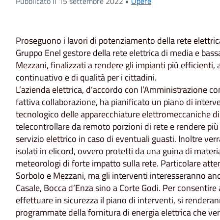
Pubblicato il 15 settembre 2022 •
Opere
Proseguono i lavori di potenziamento della rete elettric
Gruppo Enel gestore della rete elettrica di media e bas
Mezzani, finalizzati a rendere gli impianti più efficienti, 
continuativo e di qualità per i cittadini.
L’azienda elettrica, d’accordo con l’Amministrazione c
fattiva collaborazione, ha pianificato un piano di interv
tecnologico delle apparecchiature elettromeccaniche di 
telecontrollare da remoto porzioni di rete e rendere più 
servizio elettrico in caso di eventuali guasti. Inoltre verr
isolati in elicord, ovvero protetti da una guina di materi
meteorologi di forte impatto sulla rete. Particolare atten
Sorbolo e Mezzani, ma gli interventi interesseranno anc
Casale, Bocca d’Enza sino a Corte Godi. Per consentire a
effettuare in sicurezza il piano di interventi, si render
programmate della fornitura di energia elettrica che ver