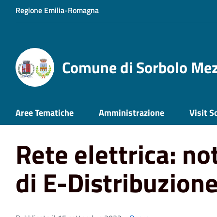
Regione Emilia-Romagna
Comune di Sorbolo Me
Home
News
Opere
Rete elettrica: nota congiunta 
Aree Tematiche
Amministrazione
Visit S
Rete elettrica: n
di E-Distribuzio