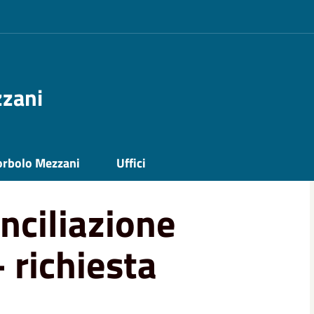
zzani
ita-lavoro 2022 - richiesta contributi
orbolo Mezzani
Uffici
nciliazione
 richiesta