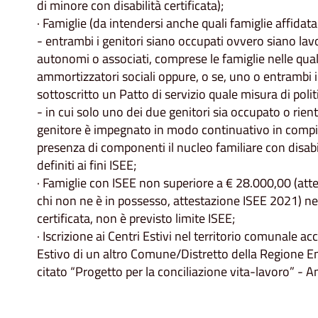
di minore con disabilità certificata);
· Famiglie (da intendersi anche quali famiglie affidata
- entrambi i genitori siano occupati ovvero siano lav
autonomi o associati, comprese le famiglie nelle quali
ammortizzatori sociali oppure, o se, uno o entrambi i
sottoscritto un Patto di servizio quale misura di polit
- in cui solo uno dei due genitori sia occupato o rientri
genitore è impegnato in modo continuativo in compiti 
presenza di componenti il nucleo familiare con disab
definiti ai fini ISEE;
· Famiglie con ISEE non superiore a € 28.000,00 (atte
chi non ne è in possesso, attestazione ISEE 2021) nel
certificata, non è previsto limite ISEE;
· Iscrizione ai Centri Estivi nel territorio comunale a
Estivo di un altro Comune/Distretto della Regione E
citato “Progetto per la conciliazione vita-lavoro” - 