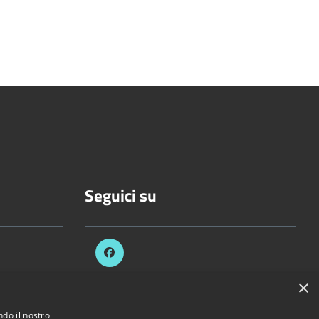
Seguici su
.it
×
ndo il nostro
ezzani.pr.it