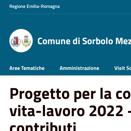
Regione Emilia-Romagna
Comune di Sorbolo Me
Home
News
Giovani
Progetto per la conciliazione v
Aree Tematiche
Amministrazione
Visit S
Progetto per la co
vita-lavoro 2022 -
contributi