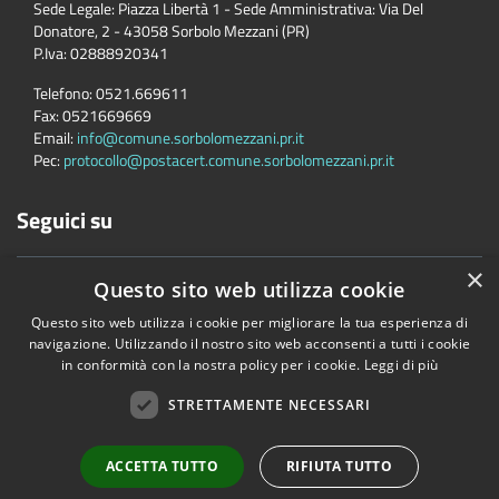
Sede Legale: Piazza Libertà 1 - Sede Amministrativa: Via Del
Donatore, 2 - 43058 Sorbolo Mezzani (PR)
P.Iva:
02888920341
Telefono:
0521.669611
Fax:
0521669669
Email:
info@comune.sorbolomezzani.pr.it
Pec:
protocollo@postacert.comune.sorbolomezzani.pr.it
Seguici su
×
Questo sito web utilizza cookie
Questo sito web utilizza i cookie per migliorare la tua esperienza di
navigazione. Utilizzando il nostro sito web acconsenti a tutti i cookie
in conformità con la nostra policy per i cookie.
Leggi di più
Accessibilità
Privacy
Cookie
Mappa del sito
Cane
STRETTAMENTE NECESSARI
Copyright © 2026 • Comune di Sorbolo Mezzani • Powered by
Municipium
•
Accesso redazione
ACCETTA TUTTO
RIFIUTA TUTTO