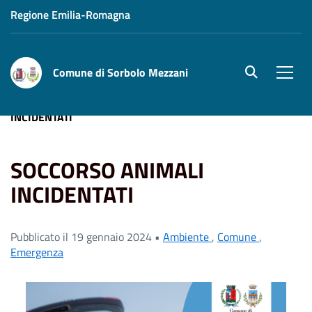
Regione Emilia-Romagna
Comune di Sorbolo Mezzani
site.searc
Men
Home
News
Emergenza
SOCCORSO ANIMALI
INCIDENTATI
SOCCORSO ANIMALI
INCIDENTATI
Pubblicato il 19 gennaio 2024 •
Ambiente
,
Comune
,
Emergenza