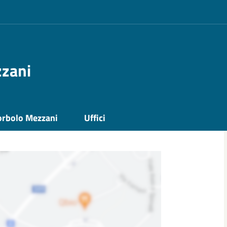
zzani
orbolo Mezzani
Uffici