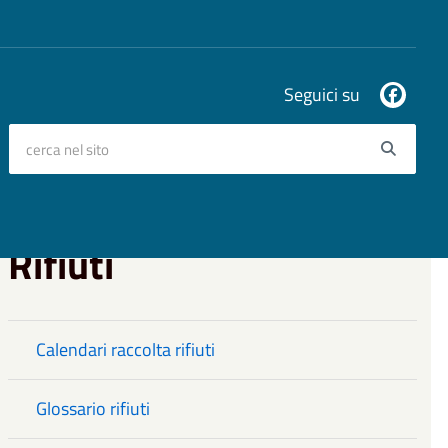
Seguici su
cerca nel sito
Searc
Rifiuti
Calendari raccolta rifiuti
Glossario rifiuti