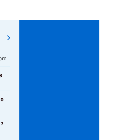
om
3
10
17