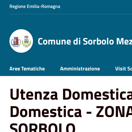
Regione Emilia-Romagna
Comune di Sorbolo Me
Home
Calendari raccolta rifiuti
Utenza Domestica e n
Aree Tematiche
Amministrazione
Visit S
Utenza Domestica
Domestica - ZONA
SORBOLO