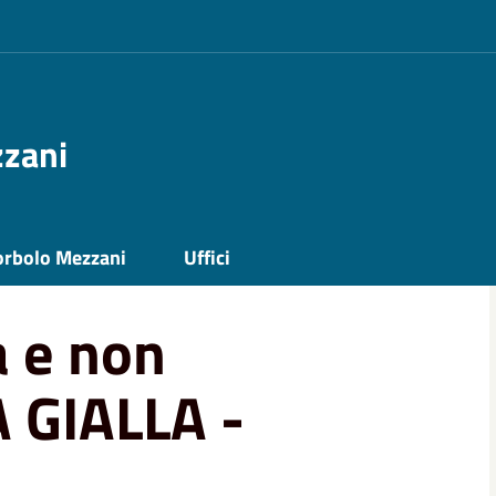
zzani
on Domestica - ZONA GIALLA - SORBOLO
orbolo Mezzani
Uffici
 e non
 GIALLA -